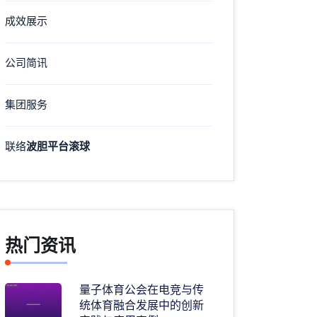
成效展示
公司简讯
集团服务
联络
波胆平台滚球
热门资讯
量子体育公会在电竞与传
统体育融合发展中的创新