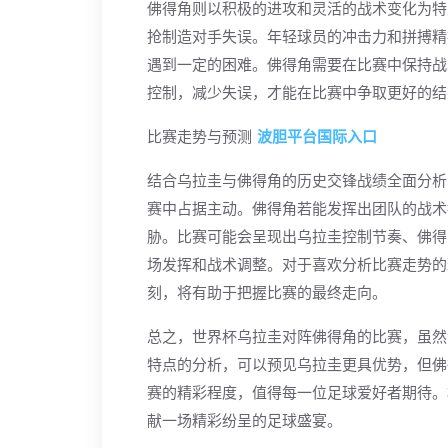
佛得角则以积极的进攻和灵活的战术变化为特
抢制造对手失误。年轻球员的冲击力和拼搏精
遇到一定的困难。佛得角需要在比赛中保持战
控制，减少失误，才能在比赛中争取更好的结
比赛走势与预测
波胆平台国际入口
结合乌拉圭与佛得角的历史交锋战绩全面分析
赛中占据主动。佛得角若能发挥出团队的战术
胁。比赛可能会呈现出乌拉圭控制节奏、佛得
场发挥和战术调整。对于喜欢分析比赛走势的
刻，将有助于把握比赛的最终走向。
总之，世界杯乌拉圭对阵佛得角的比赛，虽然
特点的分析，可以预见乌拉圭更具优势，但佛
赛的精彩程度，值得每一位足球爱好者期待。
献一场精彩纷呈的足球盛宴。