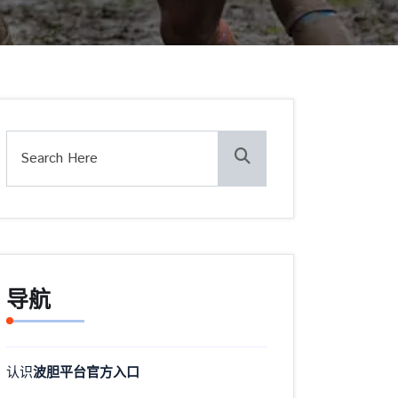
导航
认识
波胆平台官方入口