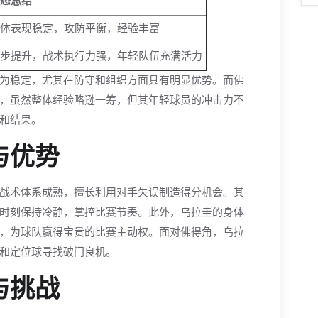
态总结
体表现稳定，攻防平衡，经验丰富
步提升，战术执行力强，年轻队伍充满活力
为稳定，尤其在防守和组织方面具有明显优势。而佛
，虽然整体经验略逊一筹，但其年轻球员的冲击力不
和结果。
与优势
战术体系成熟，擅长利用对手失误制造得分机会。其
时刻保持冷静，掌控比赛节奏。此外，乌拉圭的身体
，为球队赢得宝贵的比赛主动权。面对佛得角，乌拉
和定位球寻找破门良机。
与挑战