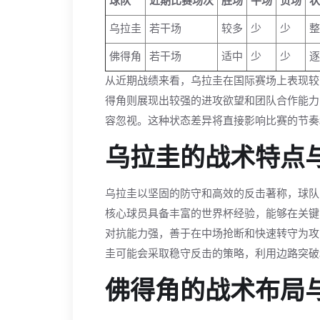
球队
近期比赛场次
胜场
平场
负场
状
乌拉圭
若干场
较多
少
少
整
佛得角
若干场
适中
少
少
逐
从近期战绩来看，乌拉圭在国际赛场上表现较
得角则展现出较强的进攻欲望和团队合作能力
容忽视。这种状态差异将直接影响比赛的节奏
乌拉圭的战术特点
乌拉圭以坚固的防守和高效的反击著称，球队
核心球员具备丰富的世界杯经验，能够在关键
对抗能力强，善于在中场抢断和快速转守为攻
圭可能会采取稳守反击的策略，利用边路突破
佛得角的战术布局