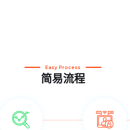
Easy Process
简易流程