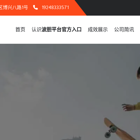
区博兴八路1号
19248333571
首页
认识
波胆平台官方入口
成效展示
公司简讯