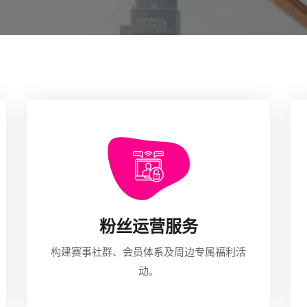
粉丝运营服务
构建赛事社群、会员体系及周边专属福利活
动。