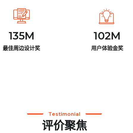
135
M
102
M
最佳周边设计奖
用户体验金奖
Testimonial
评价聚焦