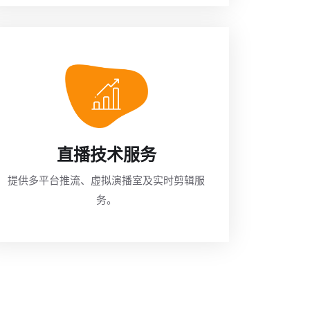
直播技术服务
提供多平台推流、虚拟演播室及实时剪辑服
务。