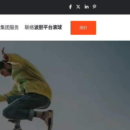
集团服务
联络
波胆平台滚球
询价