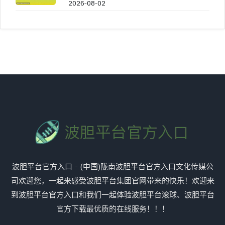
2026-08-02
波胆平台官方入口 - (中国)陇南波胆平台官方入口文化传媒公
司欢迎您，一起来感受波胆平台集团官网带来的快乐！欢迎来
到波胆平台官方入口和我们一起体验波胆平台滚球、波胆平台
官方下载最优质的在线服务！！！