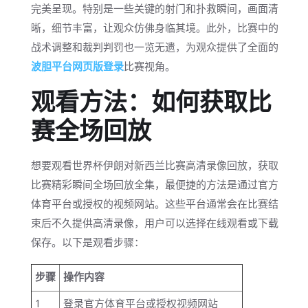
完美呈现。特别是一些关键的射门和扑救瞬间，画面清
晰，细节丰富，让观众仿佛身临其境。此外，比赛中的
战术调整和裁判判罚也一览无遗，为观众提供了全面的
波胆平台网页版登录
比赛视角。
观看方法：如何获取比
赛全场回放
想要观看世界杯伊朗对新西兰比赛高清录像回放，获取
比赛精彩瞬间全场回放全集，最便捷的方法是通过官方
体育平台或授权的视频网站。这些平台通常会在比赛结
束后不久提供高清录像，用户可以选择在线观看或下载
保存。以下是观看步骤：
步骤
操作内容
1
登录官方体育平台或授权视频网站