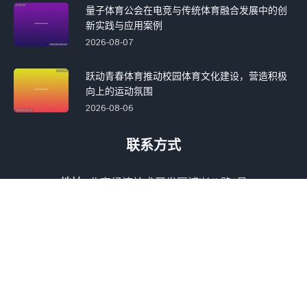
量子体育公会在电竞与传统体育融合发展中的创
新实践与应用案例
2026-08-07
跃动青春体育推动校园体育文化建设，营造积极
向上的运动氛围
2026-08-06
联系方式
地址:
北京经济技术开发区博兴八路1号
电话:
19248333571
邮箱:
k8creased@icloud.com