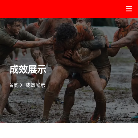
成效展示
成效展示
首页