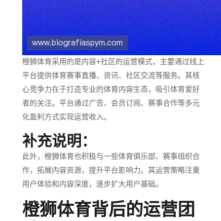
橙狮体育采用的是内容+社区的运营模式，主要通过线上
平台提供体育赛事直播、资讯、社区交流等服务。其核
心竞争力在于打造专业的体育内容生态，吸引体育爱好
者的关注。平台通过广告、会员订阅、赛事合作等多元
化盈利方式实现运营收入。
补充说明：
此外，橙狮体育也积极与一些体育俱乐部、赛事组织合
作，拓展内容资源，提升平台影响力。其运营策略注重
用户体验和内容深度，逐步扩大用户基础。
橙狮体育背后的运营团