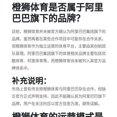
橙狮体育是否属于阿里
巴巴旗下的品牌？
目前，橙狮体育并未被官方确认为阿里巴巴集团旗下的
品牌。虽然两者在某些合作项目中可能存在合作关系，
但橙狮体育作为独立运营的体育平台，主要由其创始团
队管理。阿里巴巴集团旗下的体育相关品牌主要包括优
酷体育、阿里体育等，而橙狮体育尚未被列入其官方品
牌体系中。
补充说明：
市场上曾有传言称橙狮体育与阿里巴巴存在合作，但缺
乏官方正式声明支持，因此不能确认其为阿里巴巴旗下
品牌。用户在关注时应以官方信息为准，避免误解。