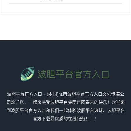
波胆平台官方入口 - (中国)陇南波胆平台官方入口文化传媒公
司欢迎您，一起来感受波胆平台集团官网带来的快乐！欢迎来
到波胆平台官方入口和我们一起体验波胆平台滚球、波胆平台
官方下载最优质的在线服务！！！