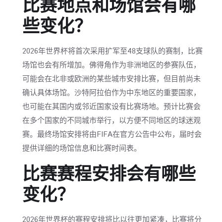
比赛地点和场馆会有哪
些变化？
2026年世界杯将首次采用扩军至48支球队的赛制，比赛
场馆也会有所增加。佛得角作为非洲地区的参赛队伍，
可能会在北非或欧洲的某些城市安排比赛，但目前尚未
确认具体场馆。沙特阿拉伯作为中东地区的重要国家，
也可能在其国内或邻近国家设有比赛场地。预计比赛会
在多个国家的不同城市举行，以方便不同地区的球迷观
赛。最终场馆安排将由FIFA在官方公告中公布，届时会
提供详细的场馆信息和比赛时间表。
比赛赛程安排会有哪些
变化？
2026年世界杯的赛程安排将比以往更加紧凑，比赛将分