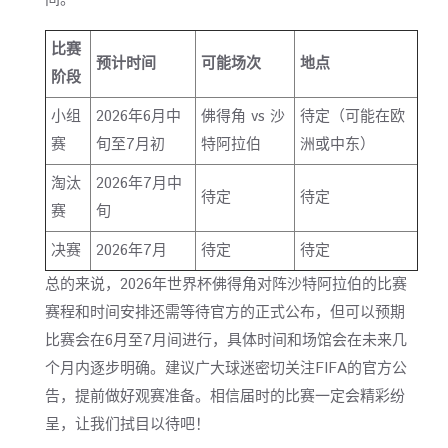
比赛
预计时间
可能场次
地点
阶段
小组
2026年6月中
佛得角 vs 沙
待定（可能在欧
赛
旬至7月初
特阿拉伯
洲或中东）
淘汰
2026年7月中
待定
待定
赛
旬
决赛
2026年7月
待定
待定
总的来说，2026年世界杯佛得角对阵沙特阿拉伯的比赛
赛程和时间安排还需等待官方的正式公布，但可以预期
比赛会在6月至7月间进行，具体时间和场馆会在未来几
个月内逐步明确。建议广大球迷密切关注FIFA的官方公
告，提前做好观赛准备。相信届时的比赛一定会精彩纷
呈，让我们拭目以待吧！