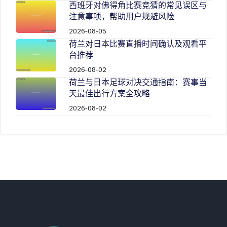
西班牙对佛得角比赛竞猜的常见误区与
注意事项，帮助用户规避风险
2026-08-05
荷兰对日本比赛直播时间确认及观看平
台推荐
2026-08-02
荷兰与日本足球对决交通指南：赛事当
天最佳出行方案全攻略
2026-08-02