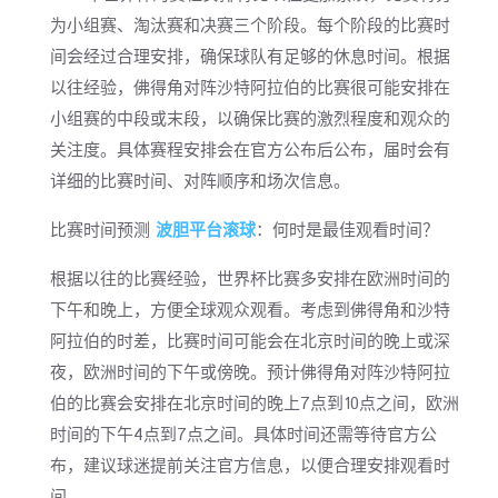
为小组赛、淘汰赛和决赛三个阶段。每个阶段的比赛时
间会经过合理安排，确保球队有足够的休息时间。根据
以往经验，佛得角对阵沙特阿拉伯的比赛很可能安排在
小组赛的中段或末段，以确保比赛的激烈程度和观众的
关注度。具体赛程安排会在官方公布后公布，届时会有
详细的比赛时间、对阵顺序和场次信息。
比赛时间预测
波胆平台滚球
：何时是最佳观看时间？
根据以往的比赛经验，世界杯比赛多安排在欧洲时间的
下午和晚上，方便全球观众观看。考虑到佛得角和沙特
阿拉伯的时差，比赛时间可能会在北京时间的晚上或深
夜，欧洲时间的下午或傍晚。预计佛得角对阵沙特阿拉
伯的比赛会安排在北京时间的晚上7点到10点之间，欧洲
时间的下午4点到7点之间。具体时间还需等待官方公
布，建议球迷提前关注官方信息，以便合理安排观看时
间。