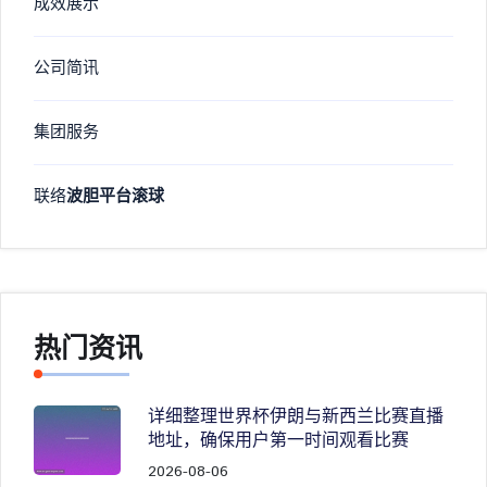
成效展示
公司简讯
集团服务
联络
波胆平台滚球
热门资讯
详细整理世界杯伊朗与新西兰比赛直播
地址，确保用户第一时间观看比赛
2026-08-06