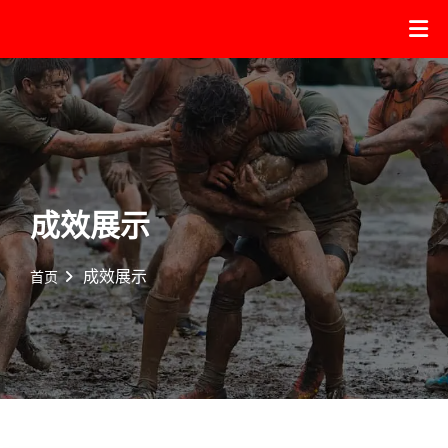
成效展示
成效展示
首页