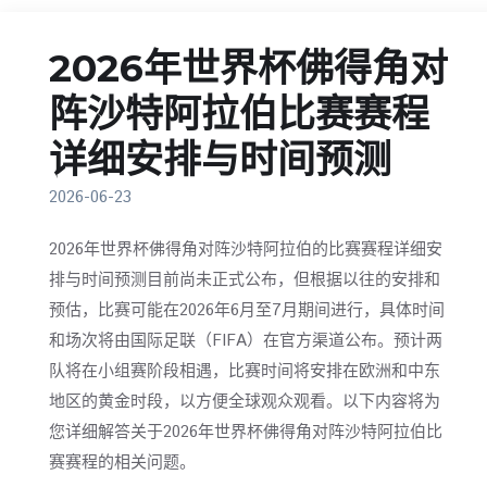
2026年世界杯佛得角对
阵沙特阿拉伯比赛赛程
详细安排与时间预测
2026-06-23
2026年世界杯佛得角对阵沙特阿拉伯的比赛赛程详细安
排与时间预测目前尚未正式公布，但根据以往的安排和
预估，比赛可能在2026年6月至7月期间进行，具体时间
和场次将由国际足联（FIFA）在官方渠道公布。预计两
队将在小组赛阶段相遇，比赛时间将安排在欧洲和中东
地区的黄金时段，以方便全球观众观看。以下内容将为
您详细解答关于2026年世界杯佛得角对阵沙特阿拉伯比
赛赛程的相关问题。