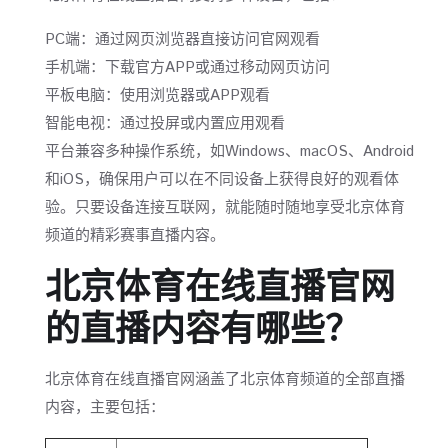
PC端：通过网页浏览器直接访问官网观看
手机端：下载官方APP或通过移动网页访问
平板电脑：使用浏览器或APP观看
智能电视：通过投屏或内置应用观看
平台兼容多种操作系统，如Windows、macOS、Android
和iOS，确保用户可以在不同设备上获得良好的观看体
验。只要设备连接互联网，就能随时随地享受北京体育
频道的精彩赛事直播内容。
北京体育在线直播官网
的直播内容有哪些？
北京体育在线直播官网涵盖了北京体育频道的全部直播
内容，主要包括：