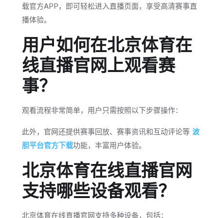
载官方APP，即可轻松进入直播页面，享受高清赛事直
播体验。
用户如何在北京体育在
线直播官网上观看赛
事？
观看流程非常简单，用户只需按照以下步骤操作：
此外，官网还提供赛事回放、赛事资讯和互动评论等
波
胆平台官方下载
功能，丰富用户体验。
北京体育在线直播官网
支持哪些设备观看？
北京体育在线直播官网支持多种设备，包括：