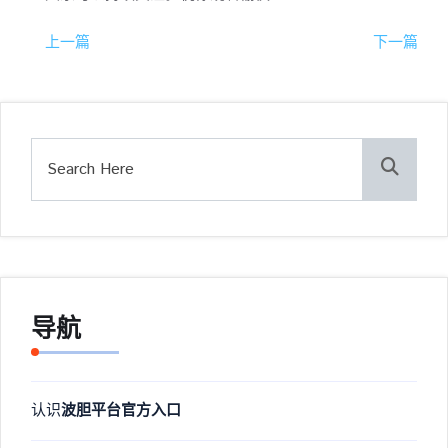
上一篇
下一篇
导航
认识
波胆平台官方入口