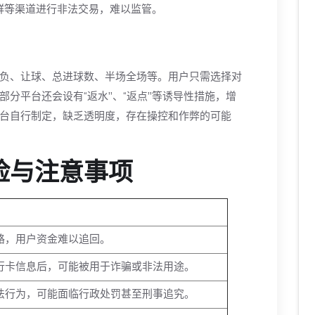
群等渠道进行非法交易，难以监管。
负、让球、总进球数、半场全场等。用户只需选择对
分平台还会设有“返水”、“返点”等诱导性措施，增
台自行制定，缺乏透明度，存在操控和作弊的可能
险与注意事项
路，用户资金难以追回。
行卡信息后，可能被用于诈骗或非法用途。
法行为，可能面临行政处罚甚至刑事追究。