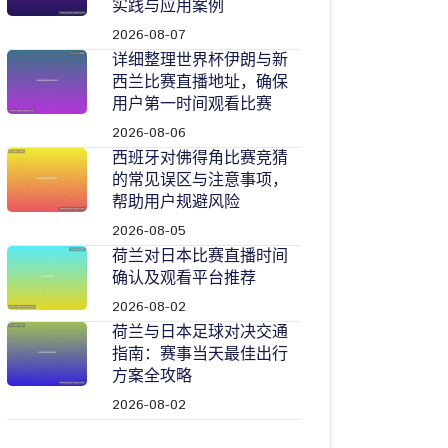
实践与应用案例
2026-08-07
详细整理世界杯伊朗与新
西兰比赛直播地址，确保
用户第一时间观看比赛
2026-08-06
西班牙对佛得角比赛竞猜
的常见误区与注意事项，
帮助用户规避风险
2026-08-05
荷兰对日本比赛直播时间
确认及观看平台推荐
2026-08-02
荷兰与日本足球对决交通
指南：赛事当天最佳出行
方案全攻略
2026-08-02