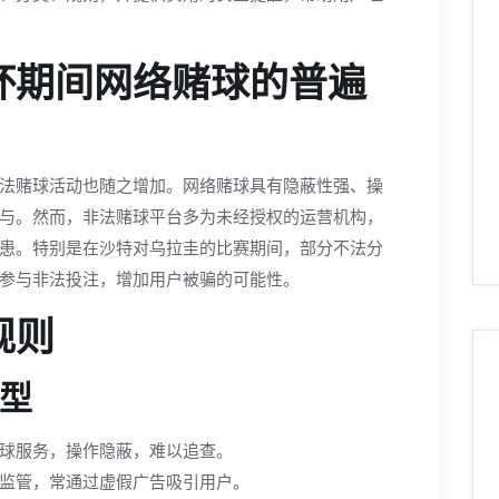
杯期间网络赌球的普遍
法赌球活动也随之增加。网络赌球具有隐蔽性强、操
与。然而，非法赌球平台多为未经授权的运营机构，
患。特别是在沙特对乌拉圭的比赛期间，部分不法分
参与非法投注，增加用户被骗的可能性。
规则
型
球服务，操作隐蔽，难以追查。
监管，常通过虚假广告吸引用户。