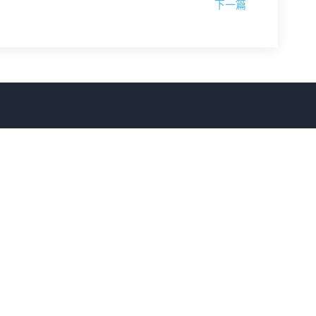
下一篇
推荐文章
波胆平台官方入口
量子体育公会在
传统体育融合发
展示
创新实践与应用
2026-08-07
简讯
跃动青春体育推
服务
体育文化建设，