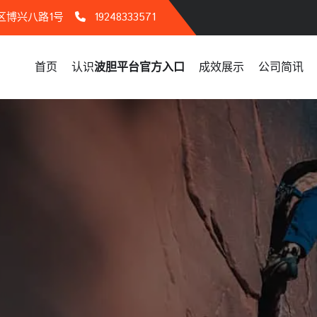
区博兴八路1号
19248333571
首页
认识
波胆平台官方入口
成效展示
公司简讯